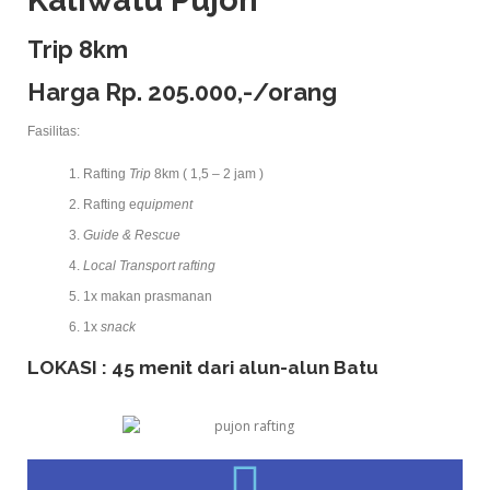
Trip 8km
Harga Rp. 205.000,-/orang
Fasilitas:
Rafting
Trip
8km ( 1,5 – 2 jam )
Rafting e
quipment
Guide & Rescue
Local Transport
rafting
1x makan prasmanan
1x
snack
LOKASI : 45 menit dari alun-alun Batu