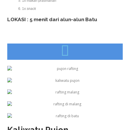
1x makan prasmanan
1x
snack
LOKASI : 5 menit dari alun-alun Batu
Kaliwatu Pujon